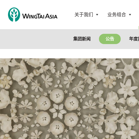
跳
至
关于我们
业务组合
内
永
打
打
容
泰
开
开
控
菜
菜
集团新闻
公告
年度
股
单
单
有
限
公
司