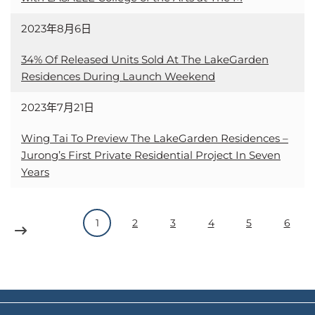
2023年8月6日
34% Of Released Units Sold At The LakeGarden
Residences During Launch Weekend
2023年7月21日
Wing Tai To Preview The LakeGarden Residences –
Jurong’s First Private Residential Project In Seven
Years
1
2
3
4
5
6