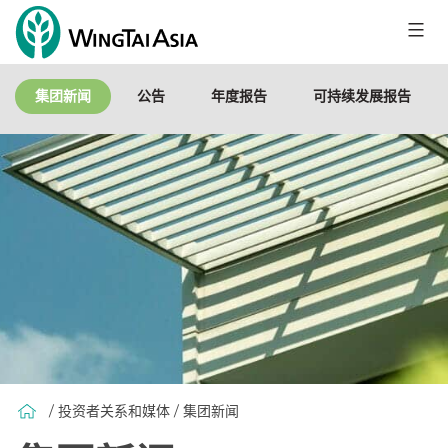
跳
至
永
内
泰
容
集团新闻
公告
年度报告
可持续发展报告
控
股
有
限
公
司
/ 投资者关系和媒体 / 集团新闻