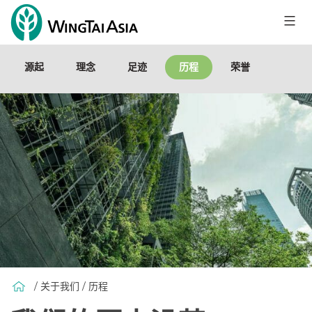
跳
至
永
内
泰
容
源起
理念
足迹
历程
荣誉
控
股
有
限
公
司
/ 关于我们 / 历程