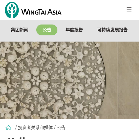
跳
至
永
内
泰
容
集团新闻
公告
年度报告
可持续发展报告
控
股
有
限
公
司
/ 投资者关系和媒体 / 公告