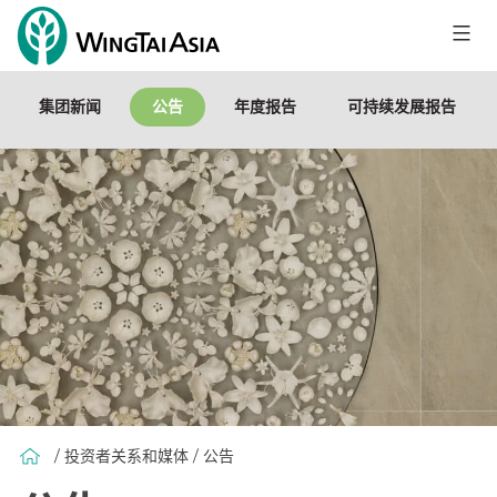
跳
至
永
内
泰
容
集团新闻
公告
年度报告
可持续发展报告
控
股
有
限
公
司
/ 投资者关系和媒体 / 公告